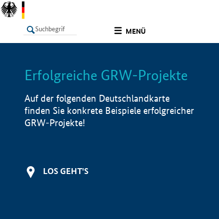
undefined
MENÜ
Erfolgreiche GRW-Projekte
LISTE
Filter
Info
Auf der folgenden Deutschlandkarte
finden Sie konkrete Beispiele erfolgreicher
GRW-Projekte!
LOS GEHT'S