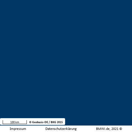
100 km
© Geobasis-DE / BKG 2015
Impressum
Datenschutzerklärung
BMWi.de, 2021 ©