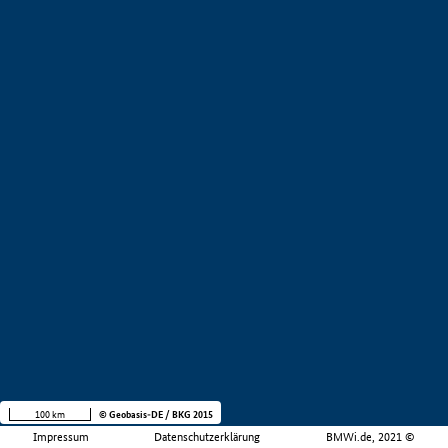
100 km
© Geobasis-DE / BKG 2015
Impressum
Datenschutzerklärung
BMWi.de, 2021 ©