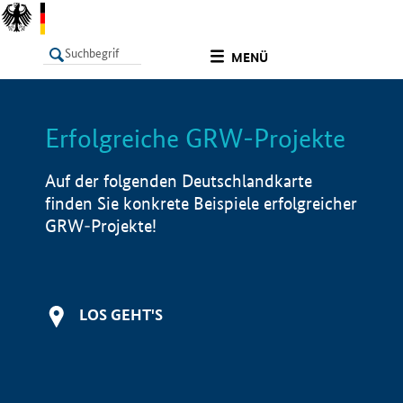
undefined
MENÜ
Erfolgreiche GRW-Projekte
LISTE
Filter
Info
Auf der folgenden Deutschlandkarte
finden Sie konkrete Beispiele erfolgreicher
GRW-Projekte!
LOS GEHT'S