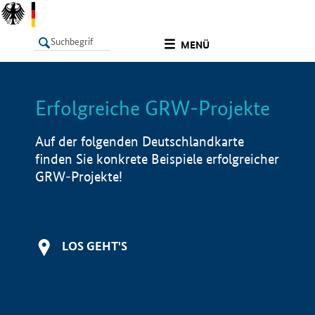
undefined
MENÜ
Erfolgreiche GRW-Projekte
LISTE
Filter
Info
Auf der folgenden Deutschlandkarte
finden Sie konkrete Beispiele erfolgreicher
GRW-Projekte!
LOS GEHT'S