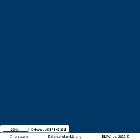
100 km
© Geobasis-DE / BKG 2015
Impressum
Datenschutzerklärung
BMWi.de, 2021 ©