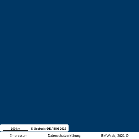
100 km
© Geobasis-DE / BKG 2015
Impressum
Datenschutzerklärung
BMWi.de, 2021 ©