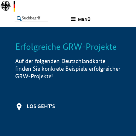
undefined
MENÜ
Erfolgreiche GRW-Projekte
LISTE
Filter
Info
Auf der folgenden Deutschlandkarte
finden Sie konkrete Beispiele erfolgreicher
GRW-Projekte!
LOS GEHT'S