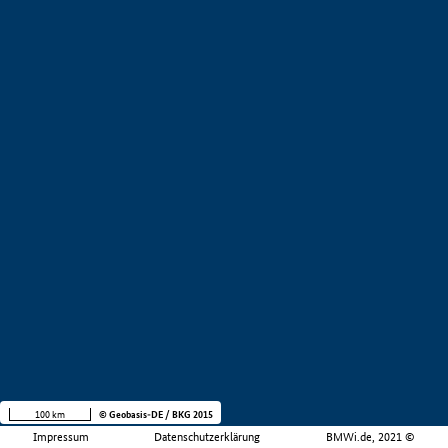
100 km
© Geobasis-DE / BKG 2015
Impressum
Datenschutzerklärung
BMWi.de, 2021 ©