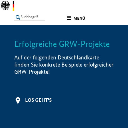
undefined
MENÜ
Erfolgreiche GRW-Projekte
LISTE
Filter
Info
Auf der folgenden Deutschlandkarte
finden Sie konkrete Beispiele erfolgreicher
GRW-Projekte!
LOS GEHT'S