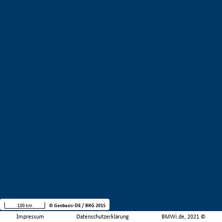
100 km
© Geobasis-DE / BKG 2015
Impressum
Datenschutzerklärung
BMWi.de, 2021 ©