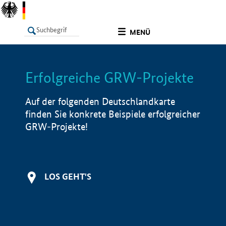
undefined
MENÜ
Erfolgreiche GRW-Projekte
LISTE
Filter
Info
Auf der folgenden Deutschlandkarte
finden Sie konkrete Beispiele erfolgreicher
GRW-Projekte!
LOS GEHT'S