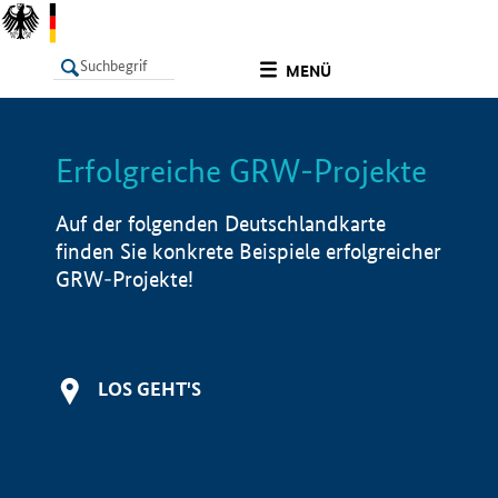
undefined
MENÜ
Erfolgreiche GRW-Projekte
LISTE
Filter
Info
Auf der folgenden Deutschlandkarte
finden Sie konkrete Beispiele erfolgreicher
GRW-Projekte!
LOS GEHT'S