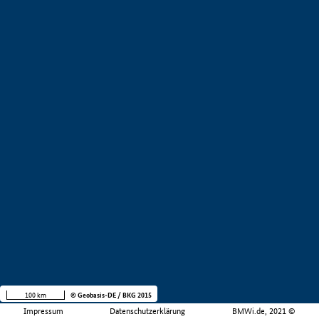
100 km
© Geobasis-DE / BKG 2015
Impressum
Datenschutzerklärung
BMWi.de, 2021 ©