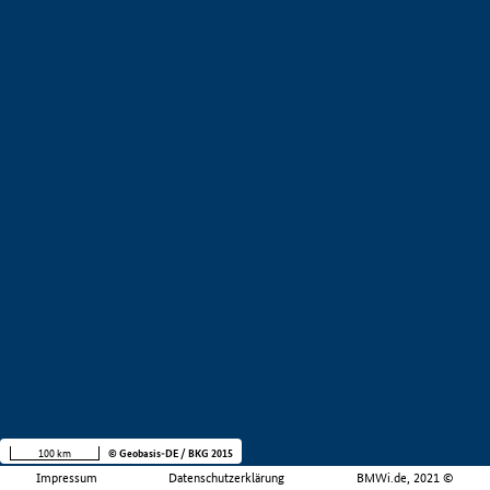
100 km
© Geobasis-DE / BKG 2015
Impressum
Datenschutzerklärung
BMWi.de, 2021 ©