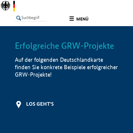
undefined
MENÜ
Erfolgreiche GRW-Projekte
LISTE
Filter
Info
Auf der folgenden Deutschlandkarte
finden Sie konkrete Beispiele erfolgreicher
GRW-Projekte!
LOS GEHT'S