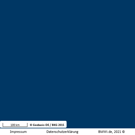
100 km
© Geobasis-DE / BKG 2015
Impressum
Datenschutzerklärung
BMWi.de, 2021 ©