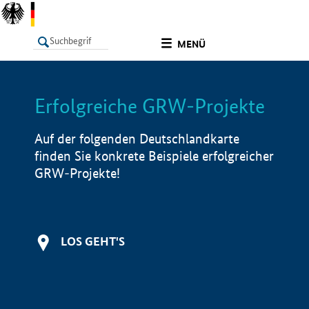
undefined
MENÜ
Erfolgreiche GRW-Projekte
LISTE
Filter
Info
Auf der folgenden Deutschlandkarte
finden Sie konkrete Beispiele erfolgreicher
GRW-Projekte!
LOS GEHT'S