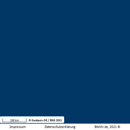
100 km
© Geobasis-DE / BKG 2015
Impressum
Datenschutzerklärung
BMWi.de, 2021 ©