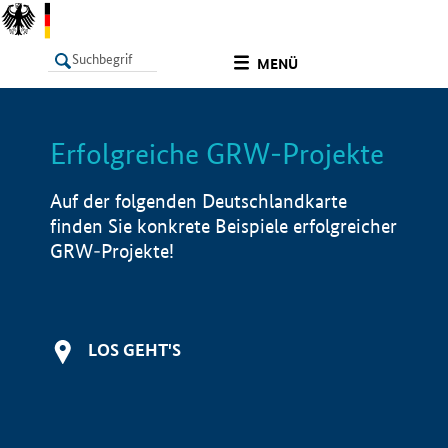
undefined
MENÜ
Erfolgreiche GRW-Projekte
LISTE
Filter
Info
Auf der folgenden Deutschlandkarte
finden Sie konkrete Beispiele erfolgreicher
GRW-Projekte!
LOS GEHT'S