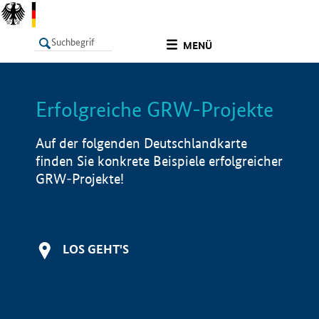
undefined
MENÜ
Erfolgreiche GRW-Projekte
LISTE
Filter
Info
Auf der folgenden Deutschlandkarte
finden Sie konkrete Beispiele erfolgreicher
GRW-Projekte!
LOS GEHT'S