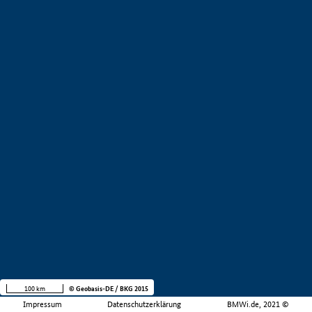
100 km
© Geobasis-DE / BKG 2015
Impressum
Datenschutzerklärung
BMWi.de, 2021 ©