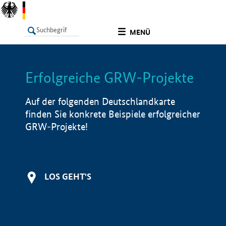
undefined
MENÜ
Erfolgreiche GRW-Projekte
LISTE
Filter
Info
Auf der folgenden Deutschlandkarte
finden Sie konkrete Beispiele erfolgreicher
GRW-Projekte!
LOS GEHT'S