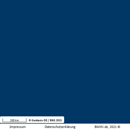
100 km
© Geobasis-DE / BKG 2015
Impressum
Datenschutzerklärung
BMWi.de, 2021 ©