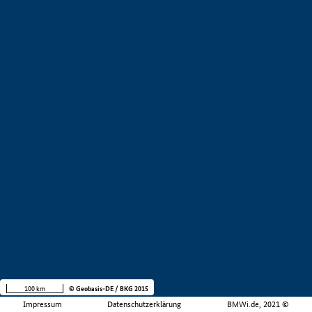
100 km
© Geobasis-DE / BKG 2015
Impressum
Datenschutzerklärung
BMWi.de, 2021 ©