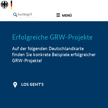
undefined
MENÜ
Erfolgreiche GRW-Projekte
LISTE
Filter
Info
Auf der folgenden Deutschlandkarte
finden Sie konkrete Beispiele erfolgreicher
GRW-Projekte!
LOS GEHT'S