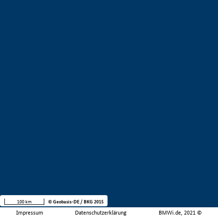
100 km
© Geobasis-DE / BKG 2015
Impressum
Datenschutzerklärung
BMWi.de, 2021 ©