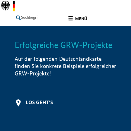
undefined
MENÜ
Erfolgreiche GRW-Projekte
LISTE
Filter
Info
Auf der folgenden Deutschlandkarte
finden Sie konkrete Beispiele erfolgreicher
GRW-Projekte!
LOS GEHT'S