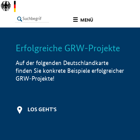
undefined
MENÜ
Erfolgreiche GRW-Projekte
LISTE
Filter
Info
Auf der folgenden Deutschlandkarte
finden Sie konkrete Beispiele erfolgreicher
GRW-Projekte!
LOS GEHT'S