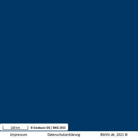
100 km
© Geobasis-DE / BKG 2015
Impressum
Datenschutzerklärung
BMWi.de, 2021 ©