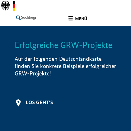
undefined
MENÜ
Erfolgreiche GRW-Projekte
LISTE
Filter
Info
Auf der folgenden Deutschlandkarte
finden Sie konkrete Beispiele erfolgreicher
GRW-Projekte!
LOS GEHT'S