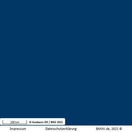
100 km
© Geobasis-DE / BKG 2015
Impressum
Datenschutzerklärung
BMWi.de, 2021 ©