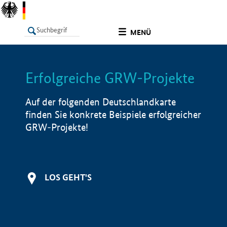
undefined
MENÜ
Erfolgreiche GRW-Projekte
LISTE
Filter
Info
Auf der folgenden Deutschlandkarte
finden Sie konkrete Beispiele erfolgreicher
GRW-Projekte!
LOS GEHT'S