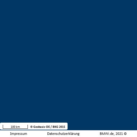
100 km
© Geobasis-DE / BKG 2015
Impressum
Datenschutzerklärung
BMWi.de, 2021 ©