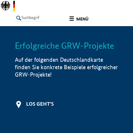
undefined
MENÜ
Erfolgreiche GRW-Projekte
LISTE
Filter
Info
Auf der folgenden Deutschlandkarte
finden Sie konkrete Beispiele erfolgreicher
GRW-Projekte!
LOS GEHT'S