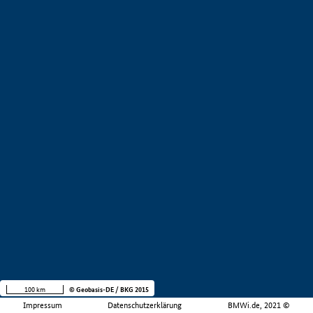
100 km
© Geobasis-DE / BKG 2015
Impressum
Datenschutzerklärung
BMWi.de, 2021 ©