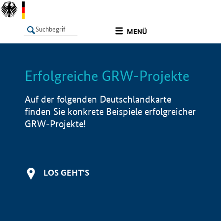
undefined
MENÜ
Erfolgreiche GRW-Projekte
LISTE
Filter
Info
Auf der folgenden Deutschlandkarte
finden Sie konkrete Beispiele erfolgreicher
GRW-Projekte!
LOS GEHT'S