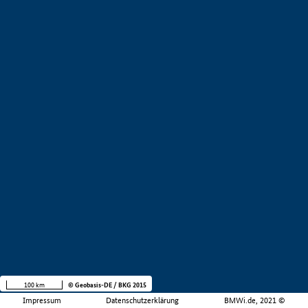
100 km
© Geobasis-DE / BKG 2015
Impressum
Datenschutzerklärung
BMWi.de, 2021 ©