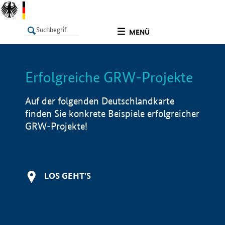
undefined
MENÜ
Erfolgreiche GRW-Projekte
LISTE
Filter
Info
Auf der folgenden Deutschlandkarte
finden Sie konkrete Beispiele erfolgreicher
GRW-Projekte!
LOS GEHT'S