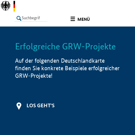
undefined
MENÜ
Erfolgreiche GRW-Projekte
LISTE
Filter
Info
Auf der folgenden Deutschlandkarte
finden Sie konkrete Beispiele erfolgreicher
GRW-Projekte!
LOS GEHT'S