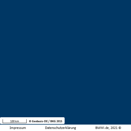
100 km
© Geobasis-DE / BKG 2015
Impressum
Datenschutzerklärung
BMWi.de, 2021 ©