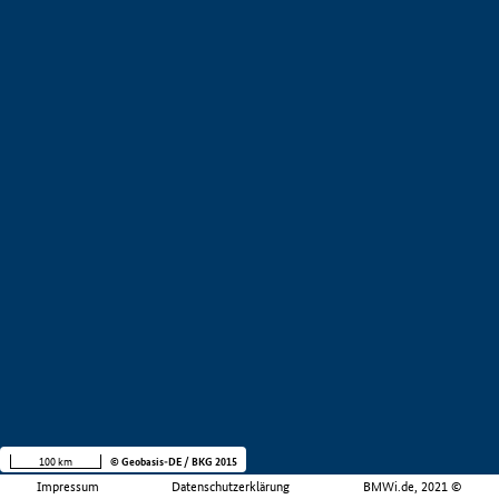
100 km
© Geobasis-DE / BKG 2015
Impressum
Datenschutzerklärung
BMWi.de, 2021 ©