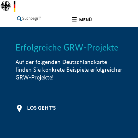
undefined
MENÜ
Erfolgreiche GRW-Projekte
LISTE
Filter
Info
Auf der folgenden Deutschlandkarte
finden Sie konkrete Beispiele erfolgreicher
GRW-Projekte!
LOS GEHT'S