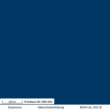
100 km
© Geobasis-DE / BKG 2015
Impressum
Datenschutzerklärung
BMWi.de, 2021 ©