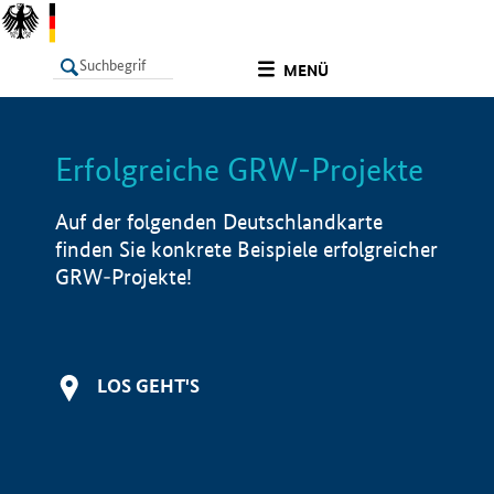
undefined
MENÜ
Erfolgreiche GRW-Projekte
LISTE
Filter
Info
Auf der folgenden Deutschlandkarte
finden Sie konkrete Beispiele erfolgreicher
GRW-Projekte!
LOS GEHT'S