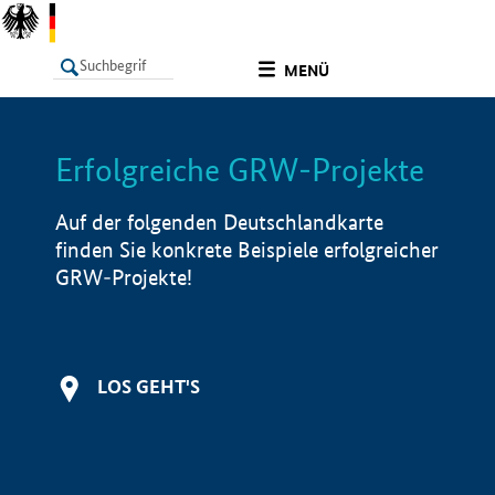
undefined
MENÜ
Erfolgreiche GRW-Projekte
LISTE
Filter
Info
Auf der folgenden Deutschlandkarte
finden Sie konkrete Beispiele erfolgreicher
GRW-Projekte!
LOS GEHT'S