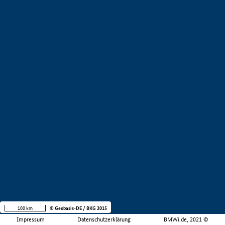
100 km
© Geobasis-DE / BKG 2015
Impressum
Datenschutzerklärung
BMWi.de, 2021 ©