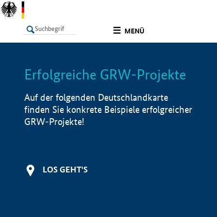
undefined
MENÜ
Erfolgreiche GRW-Projekte
LISTE
Filter
Info
Auf der folgenden Deutschlandkarte
finden Sie konkrete Beispiele erfolgreicher
GRW-Projekte!
LOS GEHT'S