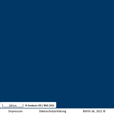
100 km
© Geobasis-DE / BKG 2015
Impressum
Datenschutzerklärung
BMWi.de, 2021 ©