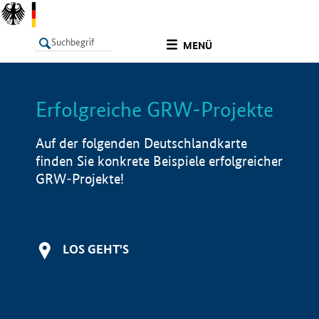
undefined
MENÜ
Erfolgreiche GRW-Projekte
LISTE
Filter
Info
Auf der folgenden Deutschlandkarte
finden Sie konkrete Beispiele erfolgreicher
GRW-Projekte!
LOS GEHT'S