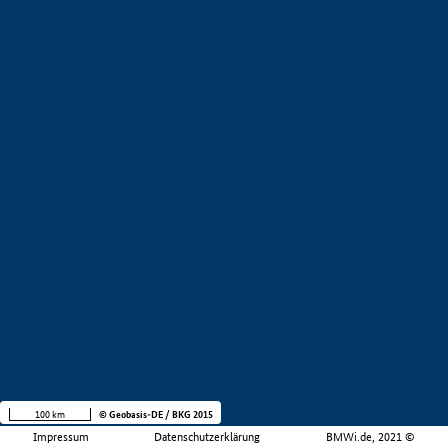
100 km
© Geobasis-DE / BKG 2015
Impressum
Datenschutzerklärung
BMWi.de, 2021 ©