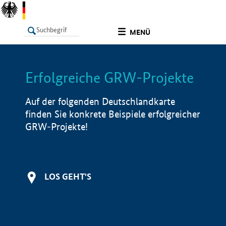
undefined
MENÜ
Erfolgreiche GRW-Projekte
LISTE
Filter
Info
Auf der folgenden Deutschlandkarte
finden Sie konkrete Beispiele erfolgreicher
GRW-Projekte!
LOS GEHT'S