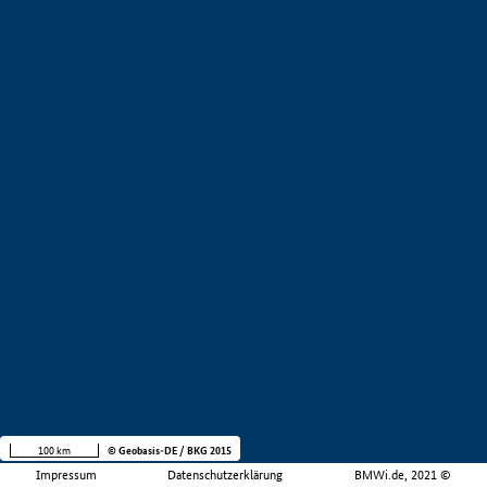
100 km
© Geobasis-DE / BKG 2015
Impressum
Datenschutzerklärung
BMWi.de, 2021 ©