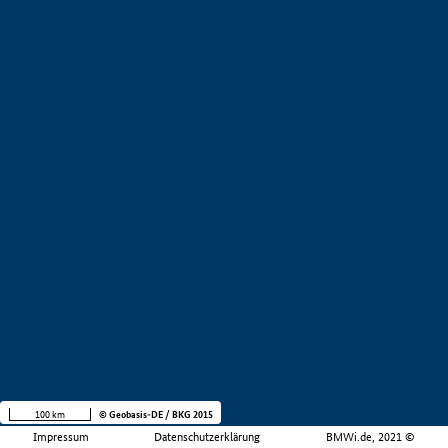
100 km
© Geobasis-DE / BKG 2015
Impressum
Datenschutzerklärung
BMWi.de, 2021 ©