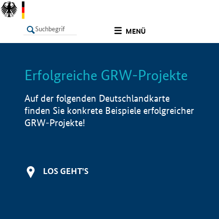
undefined
MENÜ
Erfolgreiche GRW-Projekte
LISTE
Filter
Info
Auf der folgenden Deutschlandkarte
finden Sie konkrete Beispiele erfolgreicher
GRW-Projekte!
LOS GEHT'S