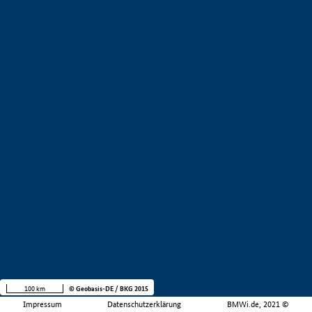
100 km
© Geobasis-DE / BKG 2015
Impressum
Datenschutzerklärung
BMWi.de, 2021 ©