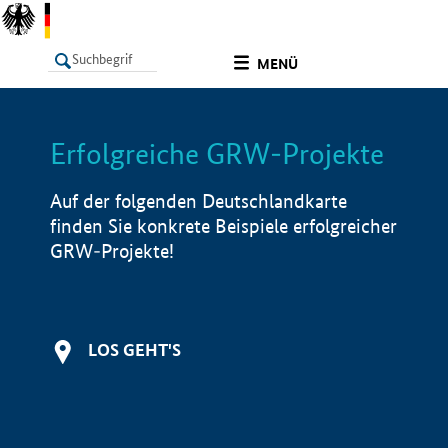
undefined
MENÜ
Erfolgreiche GRW-Projekte
LISTE
Filter
Info
Auf der folgenden Deutschlandkarte
finden Sie konkrete Beispiele erfolgreicher
GRW-Projekte!
LOS GEHT'S