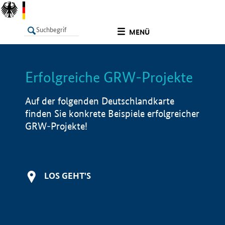
undefined
MENÜ
Erfolgreiche GRW-Projekte
LISTE
Filter
Info
Auf der folgenden Deutschlandkarte
finden Sie konkrete Beispiele erfolgreicher
GRW-Projekte!
LOS GEHT'S