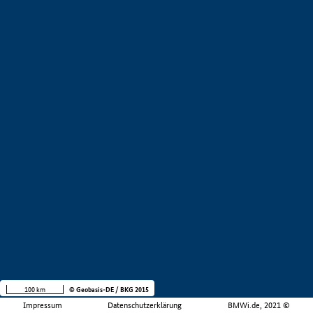
100 km
© Geobasis-DE / BKG 2015
Impressum
Datenschutzerklärung
BMWi.de, 2021 ©