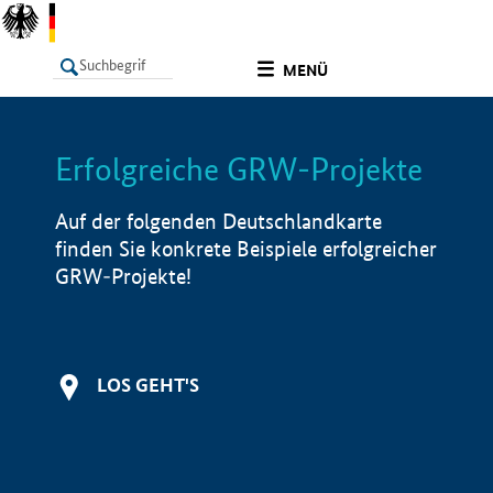
undefined
MENÜ
Erfolgreiche GRW-Projekte
LISTE
Filter
Info
Auf der folgenden Deutschlandkarte
finden Sie konkrete Beispiele erfolgreicher
GRW-Projekte!
LOS GEHT'S