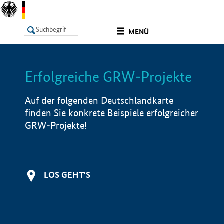
undefined
MENÜ
Erfolgreiche GRW-Projekte
LISTE
Filter
Info
Auf der folgenden Deutschlandkarte
finden Sie konkrete Beispiele erfolgreicher
GRW-Projekte!
LOS GEHT'S