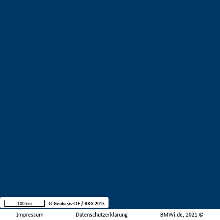
100 km
© Geobasis-DE / BKG 2015
Impressum
Datenschutzerklärung
BMWi.de, 2021 ©