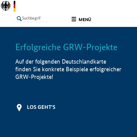
undefined
MENÜ
Erfolgreiche GRW-Projekte
LISTE
Filter
Info
Auf der folgenden Deutschlandkarte
finden Sie konkrete Beispiele erfolgreicher
GRW-Projekte!
LOS GEHT'S