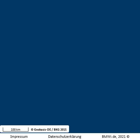
100 km
© Geobasis-DE / BKG 2015
Impressum
Datenschutzerklärung
BMWi.de, 2021 ©