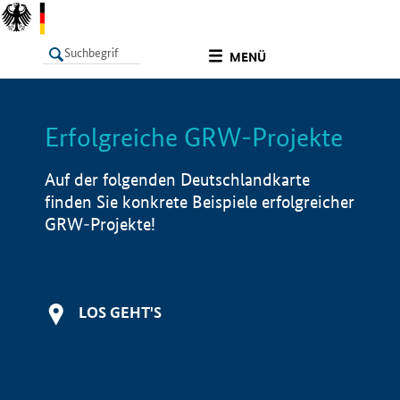
undefined
MENÜ
Erfolgreiche GRW-Projekte
LISTE
Filter
Info
Auf der folgenden Deutschlandkarte
finden Sie konkrete Beispiele erfolgreicher
GRW-Projekte!
LOS GEHT'S