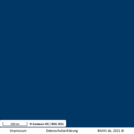
100 km
© Geobasis-DE / BKG 2015
Impressum
Datenschutzerklärung
BMWi.de, 2021 ©