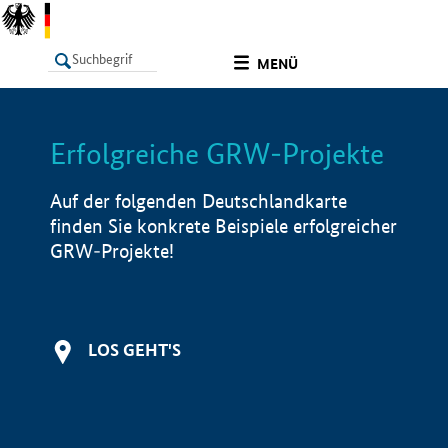
undefined
MENÜ
Erfolgreiche GRW-Projekte
LISTE
Filter
Info
Auf der folgenden Deutschlandkarte
finden Sie konkrete Beispiele erfolgreicher
GRW-Projekte!
LOS GEHT'S