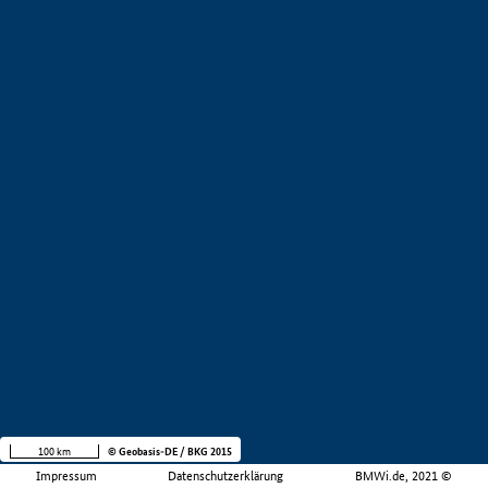
100 km
© Geobasis-DE / BKG 2015
Impressum
Datenschutzerklärung
BMWi.de, 2021 ©