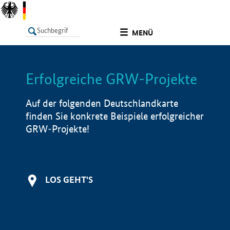
undefined
MENÜ
Erfolgreiche GRW-Projekte
LISTE
Filter
Info
Auf der folgenden Deutschlandkarte
finden Sie konkrete Beispiele erfolgreicher
GRW-Projekte!
LOS GEHT'S