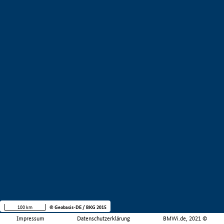
100 km
© Geobasis-DE / BKG 2015
Impressum
Datenschutzerklärung
BMWi.de, 2021 ©