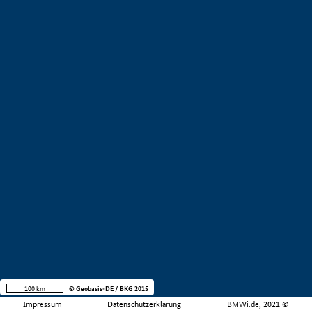
100 km
© Geobasis-DE / BKG 2015
Impressum
Datenschutzerklärung
BMWi.de, 2021 ©