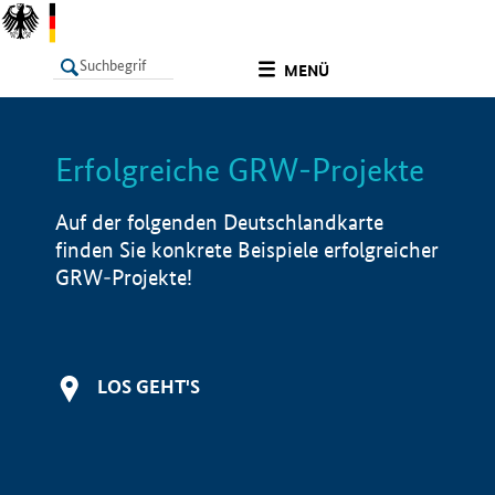
undefined
MENÜ
Erfolgreiche GRW-Projekte
LISTE
Filter
Info
Auf der folgenden Deutschlandkarte
finden Sie konkrete Beispiele erfolgreicher
GRW-Projekte!
LOS GEHT'S