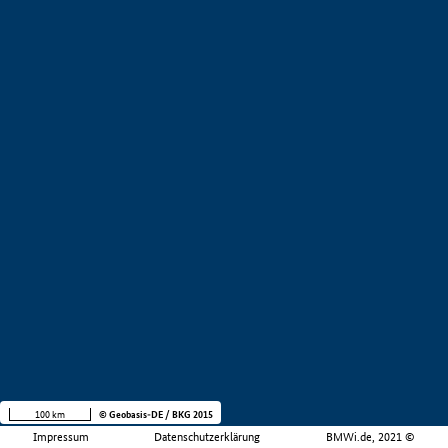
100 km
© Geobasis-DE / BKG 2015
Impressum
Datenschutzerklärung
BMWi.de, 2021 ©