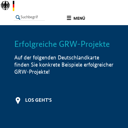
undefined
MENÜ
Erfolgreiche GRW-Projekte
LISTE
Filter
Info
Auf der folgenden Deutschlandkarte
finden Sie konkrete Beispiele erfolgreicher
GRW-Projekte!
LOS GEHT'S