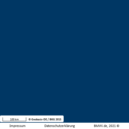
100 km
© Geobasis-DE / BKG 2015
Impressum
Datenschutzerklärung
BMWi.de, 2021 ©