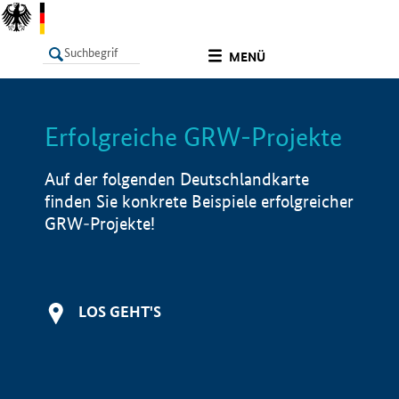
undefined
MENÜ
Erfolgreiche GRW-Projekte
LISTE
Filter
Info
Auf der folgenden Deutschlandkarte
finden Sie konkrete Beispiele erfolgreicher
GRW-Projekte!
LOS GEHT'S