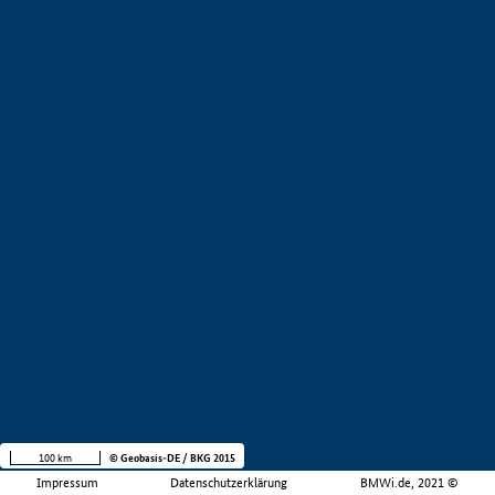
100 km
© Geobasis-DE / BKG 2015
Impressum
Datenschutzerklärung
BMWi.de, 2021 ©