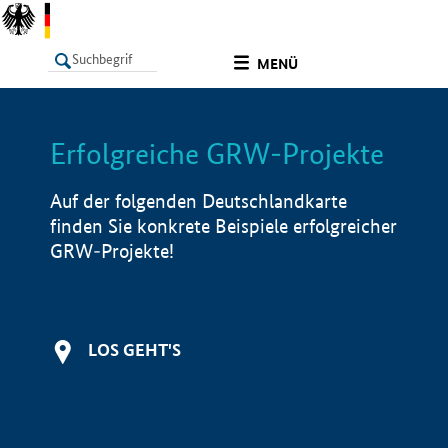
undefined
MENÜ
Erfolgreiche GRW-Projekte
LISTE
Filter
Info
Auf der folgenden Deutschlandkarte
finden Sie konkrete Beispiele erfolgreicher
GRW-Projekte!
LOS GEHT'S