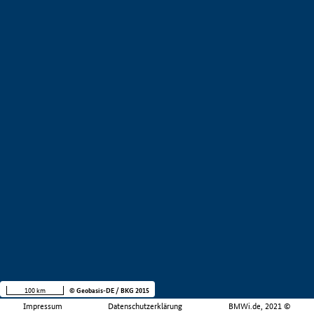
100 km
© Geobasis-DE / BKG 2015
Impressum
Datenschutzerklärung
BMWi.de, 2021 ©