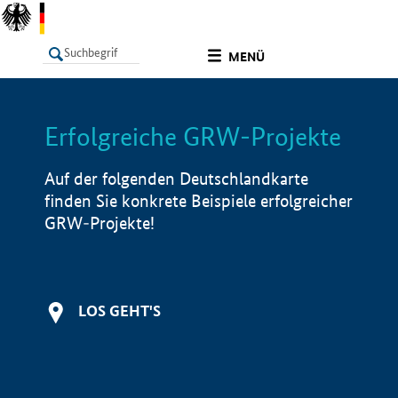
undefined
MENÜ
Erfolgreiche GRW-Projekte
LISTE
Filter
Info
Auf der folgenden Deutschlandkarte
finden Sie konkrete Beispiele erfolgreicher
GRW-Projekte!
LOS GEHT'S