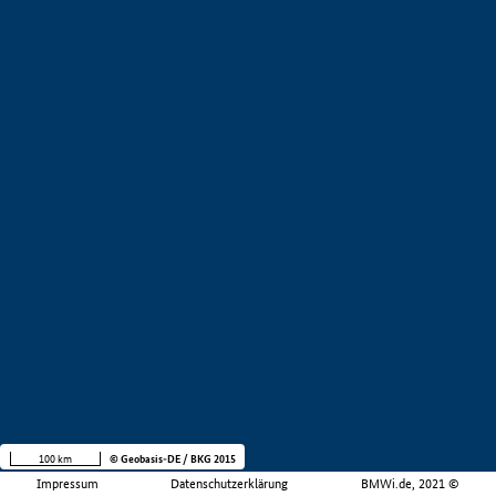
100 km
© Geobasis-DE / BKG 2015
Impressum
Datenschutzerklärung
BMWi.de, 2021 ©