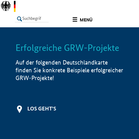
undefined
MENÜ
Erfolgreiche GRW-Projekte
LISTE
Filter
Info
Auf der folgenden Deutschlandkarte
finden Sie konkrete Beispiele erfolgreicher
GRW-Projekte!
LOS GEHT'S