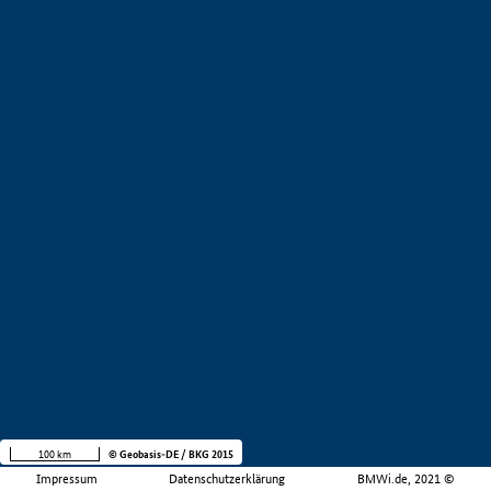
100 km
© Geobasis-DE / BKG 2015
Impressum
Datenschutzerklärung
BMWi.de, 2021 ©