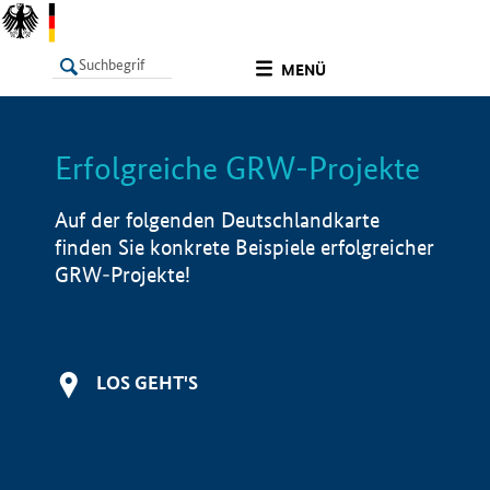
undefined
MENÜ
Erfolgreiche GRW-Projekte
LISTE
Filter
Info
Auf der folgenden Deutschlandkarte
finden Sie konkrete Beispiele erfolgreicher
GRW-Projekte!
LOS GEHT'S