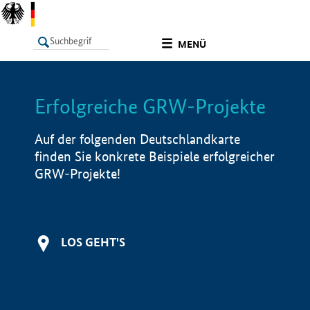
undefined
MENÜ
Erfolgreiche GRW-Projekte
LISTE
Filter
Info
Auf der folgenden Deutschlandkarte
finden Sie konkrete Beispiele erfolgreicher
GRW-Projekte!
LOS GEHT'S