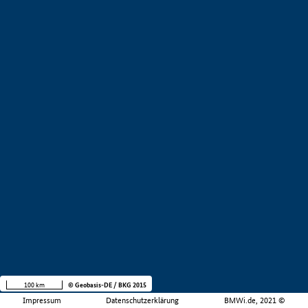
100 km
© Geobasis-DE / BKG 2015
Impressum
Datenschutzerklärung
BMWi.de, 2021 ©