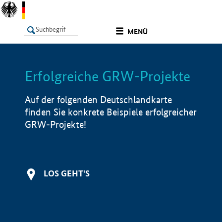
undefined
MENÜ
Erfolgreiche GRW-Projekte
LISTE
Filter
Info
Auf der folgenden Deutschlandkarte
finden Sie konkrete Beispiele erfolgreicher
GRW-Projekte!
LOS GEHT'S