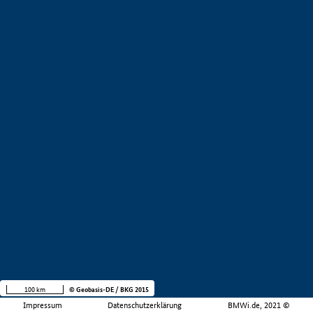
100 km
© Geobasis-DE / BKG 2015
Impressum
Datenschutzerklärung
BMWi.de, 2021 ©