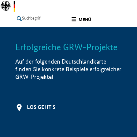
undefined
MENÜ
Erfolgreiche GRW-Projekte
LISTE
Filter
Info
Auf der folgenden Deutschlandkarte
finden Sie konkrete Beispiele erfolgreicher
GRW-Projekte!
LOS GEHT'S