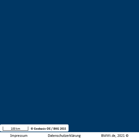
100 km
© Geobasis-DE / BKG 2015
Impressum
Datenschutzerklärung
BMWi.de, 2021 ©