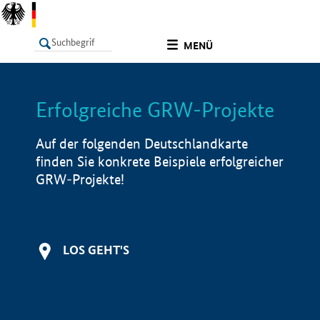
undefined
MENÜ
Erfolgreiche GRW-Projekte
LISTE
Filter
Info
Auf der folgenden Deutschlandkarte
finden Sie konkrete Beispiele erfolgreicher
GRW-Projekte!
LOS GEHT'S