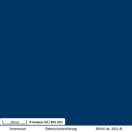
100 km
© Geobasis-DE / BKG 2015
Impressum
Datenschutzerklärung
BMWi.de, 2021 ©