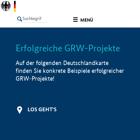
undefined
MENÜ
Erfolgreiche GRW-Projekte
LISTE
Filter
Info
Auf der folgenden Deutschlandkarte
finden Sie konkrete Beispiele erfolgreicher
GRW-Projekte!
LOS GEHT'S