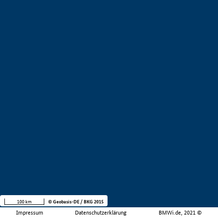
100 km
© Geobasis-DE / BKG 2015
Impressum
Datenschutzerklärung
BMWi.de, 2021 ©