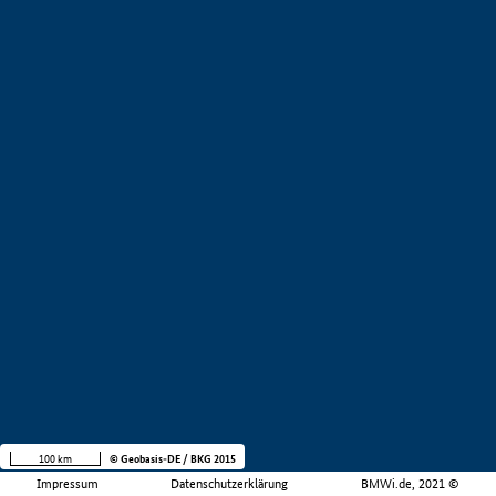
100 km
© Geobasis-DE / BKG 2015
Impressum
Datenschutzerklärung
BMWi.de, 2021 ©