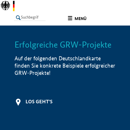
undefined
MENÜ
Erfolgreiche GRW-Projekte
LISTE
Filter
Info
Auf der folgenden Deutschlandkarte
finden Sie konkrete Beispiele erfolgreicher
GRW-Projekte!
LOS GEHT'S