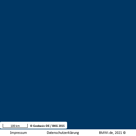
100 km
© Geobasis-DE / BKG 2015
Impressum
Datenschutzerklärung
BMWi.de, 2021 ©