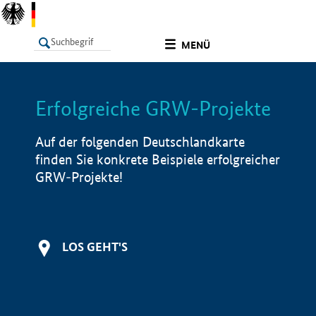
undefined
MENÜ
Erfolgreiche GRW-Projekte
LISTE
Filter
Info
Auf der folgenden Deutschlandkarte
finden Sie konkrete Beispiele erfolgreicher
GRW-Projekte!
LOS GEHT'S